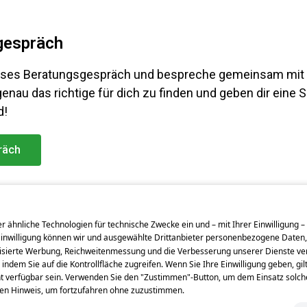
gespräch
loses Beratungsgespräch und bespreche gemeinsam mit u
 genau das richtige für dich zu finden und geben dir eine S
d!
räch
 ähnliche Technologien für technische Zwecke ein und – mit Ihrer Einwilligung –
Einwilligung können wir und ausgewählte Drittanbieter personenbezogene Daten, 
isierte Werbung, Reichweitenmessung und die Verbesserung unserer Dienste vera
 indem Sie auf die Kontrollfläche zugreifen. Wenn Sie Ihre Einwilligung geben, gilt
t verfügbar sein. Verwenden Sie den "Zustimmen"-Button, um dem Einsatz solc
sen Hinweis, um fortzufahren ohne zuzustimmen.