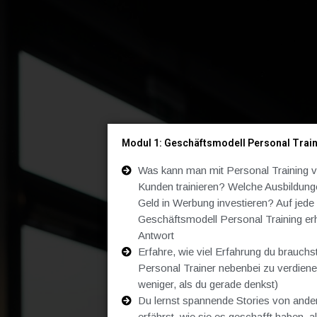
Modul 1: Geschäftsmodell Personal Trai
Was kann man mit Personal Training 
Kunden trainieren? Welche Ausbildung
Geld in Werbung investieren? Auf jed
Geschäftsmodell Personal Training erh
Antwort
Erfahre, wie viel Erfahrung du brauchs
Personal Trainer nebenbei zu verdienen
weniger, als du gerade denkst)
Du lernst spannende Stories von ande
erfährst, wie sie es geschafft haben, 