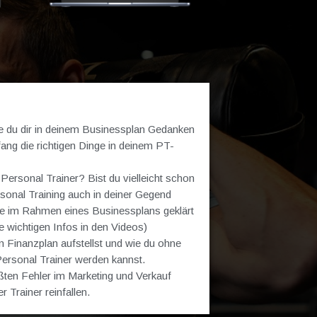
e du dir in deinem Businessplan Gedanken
ng die richtigen Dinge in deinem PT-
ersonal Trainer? Bist du vielleicht schon
ersonal Training auch in deiner Gegend
te im Rahmen eines Businessplans geklärt
le wichtigen Infos in den Videos)
n Finanzplan aufstellst und wie du ohne
Personal Trainer werden kannst.
ßten Fehler im Marketing und Verkauf
 Trainer reinfallen.