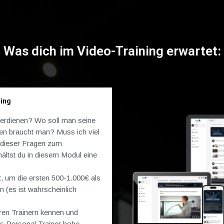
Was dich im Video-Training erwartet:
ning
verdienen? Wo soll man seine
en braucht man? Muss ich viel
e dieser Fragen zum
ältst du in diesem Modul eine
t, um die ersten 500-1.000€ als
 (es ist wahrscheinlich
ren Trainern kennen und
als Personal Trainer hohe